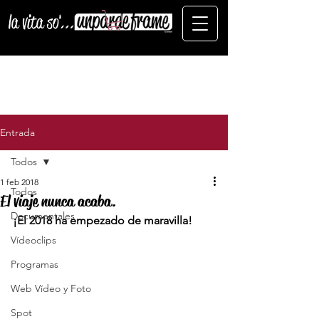
Entrada
Todos
1 feb 2018
Todos
El viaje nunca acaba.
Documentales
¡El 2018 ha empezado de maravilla!
Vídeoclips
Programas
Web Vídeo y Foto
Spot