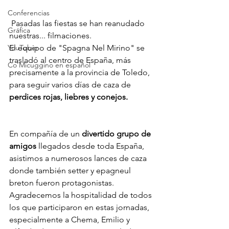
Conferencias
 Pasadas las fiestas se han reanudado 
Gráfica
nuestras... filmaciones. 
El equipo de "Spagna Nel Mirino" se 
YouTuber
trasladó al centro de España, más 
Co'Micuggino en español
precisamente a la provincia de Toledo, 
para seguir varios días de caza de 
perdices rojas, liebres y conejos.
En compañía de un 
divertido grupo de 
amigos
 llegados desde toda España, 
asistimos a numerosos lances de caza 
donde también setter y epagneul 
breton fueron protagonistas. 
Agradecemos la hospitalidad de todos 
los que participaron en estas jornadas, 
especialmente a Chema, Emilio y 