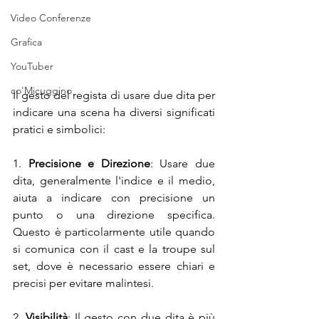
Video Conferenze
Grafica
YouTuber
co'Micuggino
Il gesto del regista di usare due dita per 
indicare una scena ha diversi significati 
pratici e simbolici:
1. 
Precisione e Direzione
: Usare due 
dita, generalmente l'indice e il medio, 
aiuta a indicare con precisione un 
punto o una direzione specifica. 
Questo è particolarmente utile quando 
si comunica con il cast e la troupe sul 
set, dove è necessario essere chiari e 
precisi per evitare malintesi.
2. 
Visibilità
: Il gesto con due dita è più 