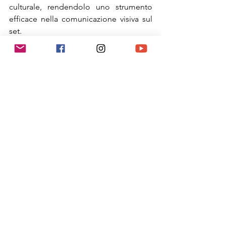
culturale, rendendolo uno strumento 
efficace nella comunicazione visiva sul 
set.
co'Micuggino
Mostra tutti
Post recenti