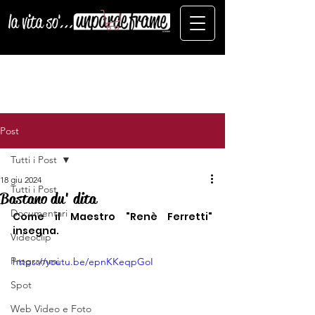
Post
Tutti i Post
18 giu 2024
Tutti i Post
Bastano du' dita
Documentari
Come il Maestro "Renè Ferretti" 
insegna.
Videoclip
Programmi
https://youtu.be/epnKKeqpGoI
Spot
Web Video e Foto