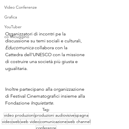
Video Conferenze
Grafica
YouTuber
Organizzatori di incontri pe la 
co'Micuggino
discussione su temi sociali e culturali, 
Educomunica 
collabora con la 
Cattedra dell'UNESCO con la missione 
di costruire una società più giusta e 
ugualitaria.  
Inoltre partecipano alla organizzazione 
di Festival Cinematografici insieme alla 
Fondazione 
Inquietarte.
Tag:
video produzioni
produzioni audiovisive
spagna
video
web
web video
comunicazione
web channel
conferenze