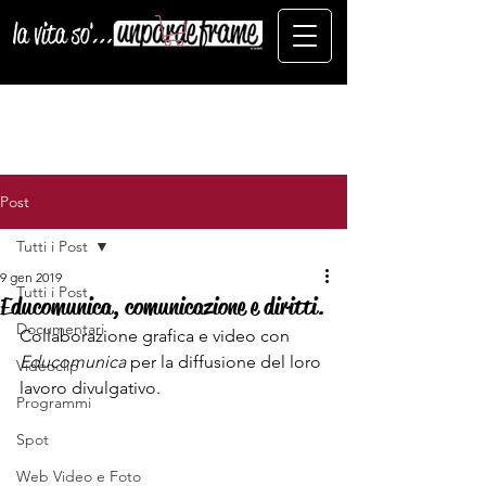
Post
Tutti i Post
9 gen 2019
Tutti i Post
Educomunica, comunicazione e diritti.
Documentari
Collaborazione grafica e video con 
Educomunica 
per la diffusione del loro 
Videoclip
lavoro divulgativo.
Programmi
Spot
Web Video e Foto