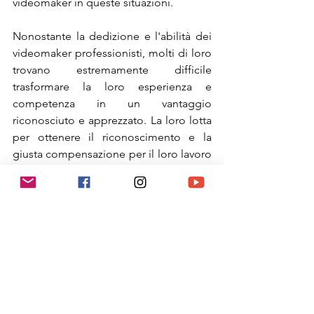
videomaker in queste situazioni.
Nonostante la dedizione e l'abilità dei 
videomaker professionisti, molti di loro 
trovano estremamente difficile 
trasformare la loro esperienza e 
competenza in un vantaggio 
riconosciuto e apprezzato. La loro lotta 
per ottenere il riconoscimento e la 
giusta compensazione per il loro lavoro 
spesso somiglia a "predicare la fede in 
ghetto", un compito arduo e, a volte, 
apparentemente senza frutto.
co'Micuggino
Mostra tutti
Post recenti