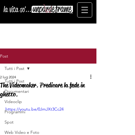
Post
Tutti i Post
2 lug 2024
Tutti i Post
The Videomaker. Predicare la fede in
Documentari
ghetto.
Videoclip
https://youtu.be/0JmJXt3Cc24
Programmi
Spot
Web Video e Foto