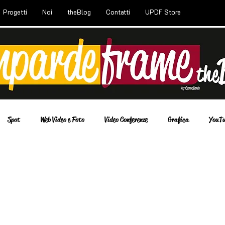
Progetti
Noi
theBlog
Contatti
UPDF Store
Spot
Web Video e Foto
Video Conferenze
Grafica
YouTu