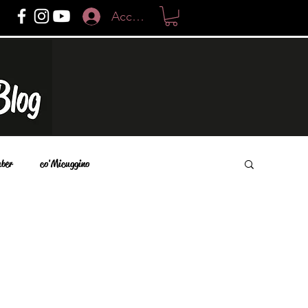
Accedi
ber
co'Micuggino