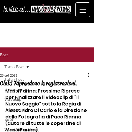
Post
Tutti i Post
23 set 2023
Tutti i Post
Ciak! Riprendono le registrazioni.
Documentari
Massi Farina: Prossime Riprese 
per Finalizzare il Videoclip di "Il 
Videoclip
Nuovo Saggio" sotto la Regia di 
Programmi
Alessandro Di Carlo e la Direzione 
della Fotografia di Paco Rianna 
Spot
(autore di tutte le copertine di 
Massi Farina).
Web Video e Foto