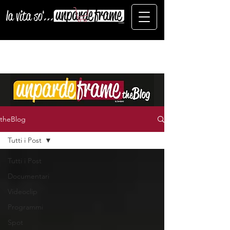
theBlog
Tutti i Post
Tutti i Post
Documentari
Videoclip
Programmi
Spot