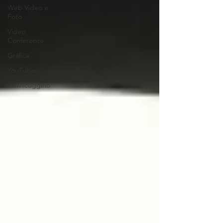
Web Video e
Foto
Video
Conferenze
Grafica
YouTuber
co'Micuggino