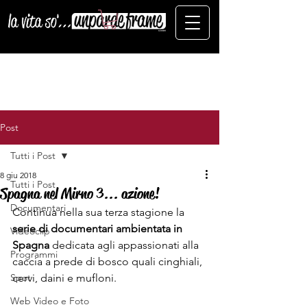
Post
Tutti i Post
8 giu 2018
Tutti i Post
Spagna nel Mirno 3... azione!
Documentari
Continua nella sua terza stagione la
serie di documentari ambientata in 
Videoclip
Spagna
 dedicata agli appassionati alla 
Programmi
caccia a prede di bosco quali cinghiali, 
Spot
cervi, daini e mufloni. 
Web Video e Foto