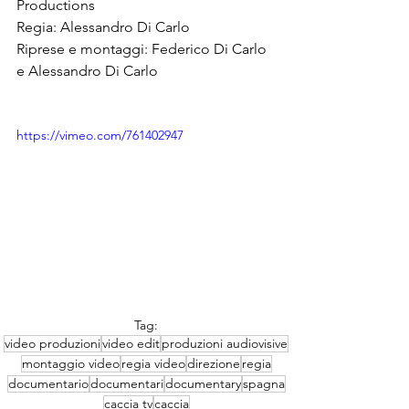
Productions
Regia: Alessandro Di Carlo
Riprese e montaggi: Federico Di Carlo 
e Alessandro Di Carlo
https://vimeo.com/761402947
Tag:
video produzioni
video edit
produzioni audiovisive
montaggio video
regia video
direzione
regia
documentario
documentari
documentary
spagna
caccia tv
caccia