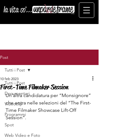
Post
Tutti i Post
10 feb 2023
Tutti i Post
First-Time Filmaker Session
Documentari
Un'altra candidatura per “Monsignore” 
che entra nelle selezioni del “The First-
Videoclip
Time Filmaker Showcase Lift-Off 
Programmi
Session”.
Spot
Web Video e Foto