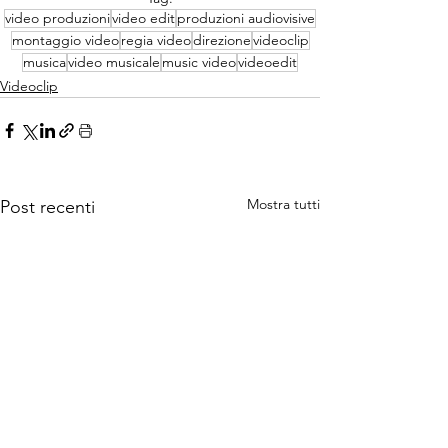
video produzioni
video edit
produzioni audiovisive
montaggio video
regia video
direzione
videoclip
musica
video musicale
music video
videoedit
Videoclip
Mostra tutti
Post recenti