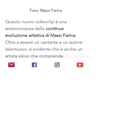
Foto: Massi Farina
Questo nuovo videoclip è una 
testimonianza della 
continua 
evoluzione artistica di Massi Farina.
Oltre a essere un cantante e un autore 
talentuoso, è evidente che è anche un 
artista visivo che comprende 
l'importanza di creare un connubio tra 
suono e immagine per trasmettere un 
messaggio più profondo e 
coinvolgente. 
In sintesi, l'8 novembre è stata una data 
significativa con l'uscita del suo nuovo 
videoclip che ha catturato l'essenza 
della canzone in modo straordinario.
Grazie all'abilità di Alessandro Di Carlo 
e Paco Rianna, la musica di Massi Farina 