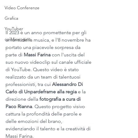
Video Conferenze
Grafica
YouTuber
Il 2023 è un anno promettente per gli 
co'Micuggino
amanti della musica, e l'8 novembre ha 
portato una piacevole sorpresa da 
parte di 
Massi Farina
 con l'uscita del 
suo nuovo videoclip sul canale ufficiale 
di YouTube. Questo video è stato 
realizzato da un team di talentuosi 
professionisti, tra cui 
Alessandro Di 
Carlo di Unpardeframe alla regia
 e la 
direzione della
 fotografia a cura di 
Paco Rianna
. Questo progetto visivo 
cattura la profondità delle parole e 
delle emozioni del brano, 
evidenziando il talento e la creatività di 
Massi Farina. 