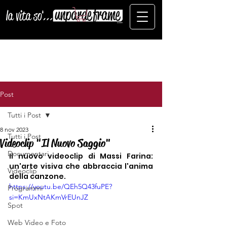
Post
Tutti i Post
8 nov 2023
Tutti i Post
Videoclip "Il Nuovo Saggio"
Documentari
Il nuovo videoclip di Massi Farina: 
un'arte visiva che abbraccia l'anima 
Videoclip
della canzone.
https://youtu.be/QEh5Q43fuPE?
Programmi
si=KmUxNtAKmVrEUnJZ
Spot
Web Video e Foto