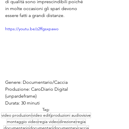
di qualità sono imprescindibili poiché 
in molte occasioni gli spari devono 
essere fatti a grandi distanze.
https://youtu.be/z2ffgsxpawo
Genere: Documentario/Caccia 
Produzione: CaroDiario Digital 
(unpardeframe) 
Durata: 30 minuti 
Tag:
video produzioni
video edit
produzioni audiovisive
montaggio video
regia video
direzione
regia
documentario
documentari
documentary
caccia