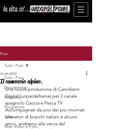
Post
Tutti i Post
16 ott 2010
Tutti i Post
Il camoscio alpino.
Documentari
Una nuova produzione di Carodiario 
Digital (unpardeframe) per il canale 
Videoclip
spagnolo Caccia e Pesca TV.
Programmi
Accompagnati da uno dei più rinomati 
Spot
allevatori di bracchi italiani e alcunii 
amici, andremo alla cerca del 
Web Video e Foto